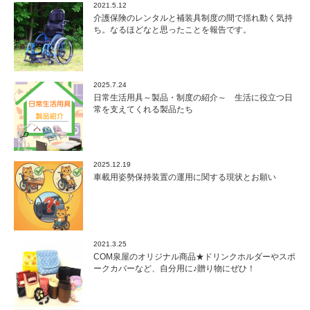
2021.5.12
介護保険のレンタルと補装具制度の間で揺れ動く気持
ち。なるほどなと思ったことを報告です。
2025.7.24
日常生活用具～製品・制度の紹介～ 生活に役立つ日
常を支えてくれる製品たち
2025.12.19
車載用姿勢保持装置の運用に関する現状とお願い
2021.3.25
COM泉屋のオリジナル商品★ドリンクホルダーやスポ
ークカバーなど、自分用に♪贈り物にぜひ！