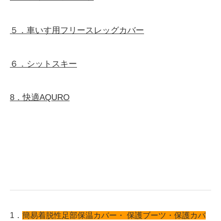
５．車いす用フリースレッグカバー
６．シットスキー
8．快適AQURO
1．
簡易着脱性足部保温カバー
・ 保護ブーツ・保護カバ