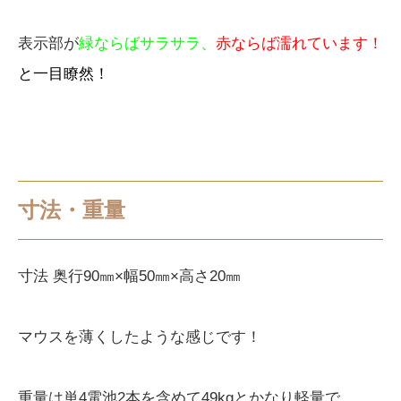
表示部が
緑ならばサラサラ、
赤ならば濡れています！
と一目瞭然！
寸法・重量
寸法 奥行90㎜×幅50㎜×高さ20㎜
マウスを薄くしたような感じです！
重量は単4電池2本を含めて49kgとかなり軽量で