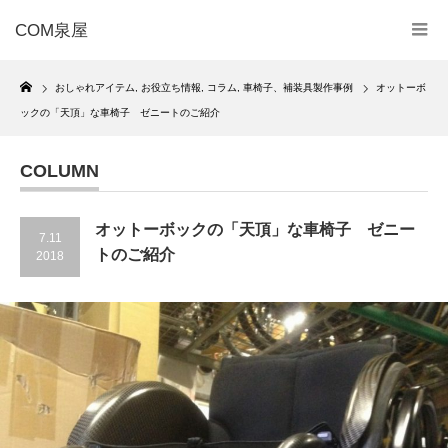
COM泉屋
Home
おしゃれアイテム
,
お役立ち情報
,
コラム
,
車椅子、補装具製作事例
オットーボ
ックの「天頂」な車椅子 ゼニートのご紹介
COLUMN
オットーボックの「天頂」な車椅子 ゼニー
7.11
トのご紹介
2018