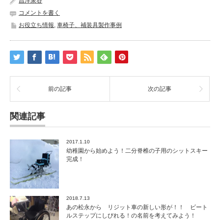
昌洋泉谷
コメントを書く
お役立ち情報
,
車椅子、補装具製作事例
前の記事
次の記事
関連記事
2017.1.10
幼稚園から始めよう！二分脊椎の子用のシットスキー
完成！
2018.7.13
あの松永から リジット車の新しい形が！！ ビート
ルステップにしびれる！の名前を考えてみよう！