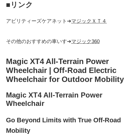
■リンク
アビリティーズケアネット➔
マジックＸＴ４
その他のおすすめの車いす➔
マジック360
Magic XT4 All-Terrain Power
Wheelchair | Off-Road Electric
Wheelchair for Outdoor Mobility
Magic XT4 All-Terrain Power
Wheelchair
Go Beyond Limits with True Off-Road
Mobility