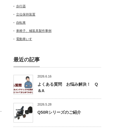
歩行器
立位保持装置
自転車
車椅子、補装具製作事例
電動車いす
最近の記事
2026.6.16
よくある質問 お悩み解決！ Q
＆A
2026.5.28
Q50Rシリーズのご紹介