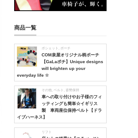
商品一覧
ポシェット
,
ポーチ
COM泉屋オリジナル柄ポーチ
【GaLaポチ】Unique designs
will brighten up your
everyday life ☆
その他
,
ベルト
,
姿勢保持
車への取り付けやお子様のフィ
ッティングも簡単☆イギリス
製 車両座位保持ベルト【ドラ
イブハーネス】
リフト