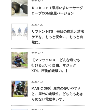
2026.5.13
Ｋｕｋｕｒｉ製車いすレーサーグ
ローブCOM泉屋バージョン
2026.4.20
リフトン HTS 毎日の排泄と清潔
ケアを、もっと安全に、もっと自
然に。
2026.4.15
【マジックXT4 どんな道でも、
行けるという自由。マジック
XT4、圧倒的走破力。】
2026.4.14
MAGIC 360】屋内の使いやすさ
と、屋外の走破性。どちらもあき
らめない電動車いす。