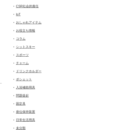
CSR社会的責任
IoT
おしゃれアイテム
お役立ち情報
コラム
シットスキー
スポーツ
チャーム
ドリンクホルダー
ポシェット
入浴補助用具
問題提起
固定具
座位保持装置
日常生活用具
未分類