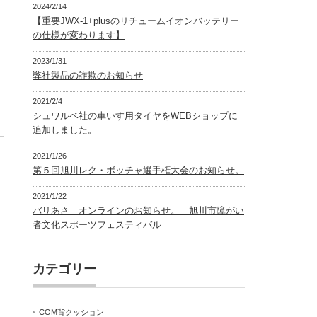
2024/2/14
【重要JWX-1+plusのリチュームイオンバッテリー
の仕様が変わります】
2023/1/31
弊社製品の詐欺のお知らせ
2021/2/4
シュワルベ社の車いす用タイヤをWEBショップに
追加しました。
2021/1/26
第５回旭川レク・ボッチャ選手権大会のお知らせ。
2021/1/22
バリあさ オンラインのお知らせ。 旭川市障がい
者文化スポーツフェスティバル
カテゴリー
COM背クッション